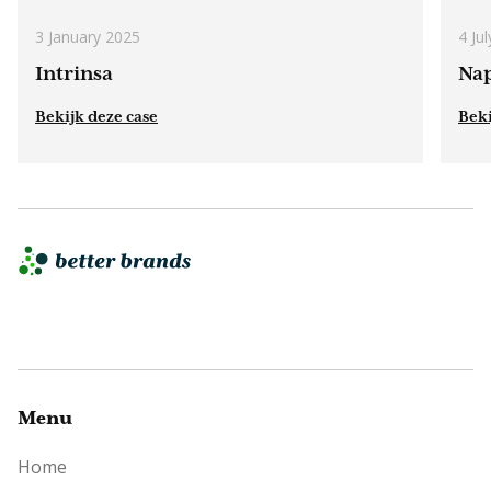
3 January 2025
4 Ju
Intrinsa
Na
Bekijk deze case
Beki
Menu
Home