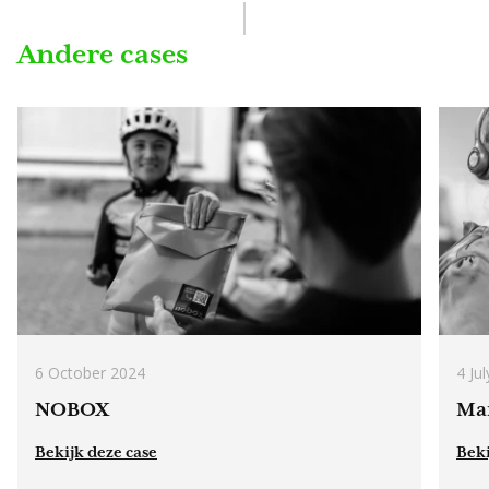
Andere cases
6 October 2024
4 Ju
NOBOX
Mar
Bekijk deze case
Beki