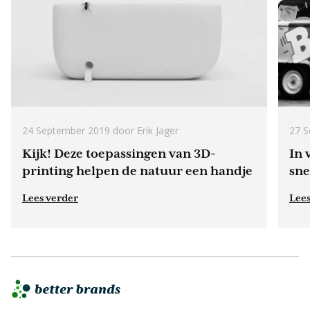
24 September 2019
door Erik Jager
27 S
Kijk! Deze toepassingen van 3D-
In 
printing helpen de natuur een handje
sne
Lees verder
Lees