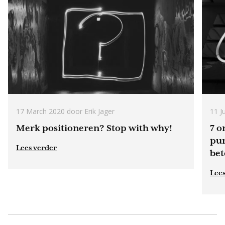
17 March 2020
door Erik Jager
11 J
Merk positioneren? Stop with why!
7 o
pur
Lees verder
bet
Lees